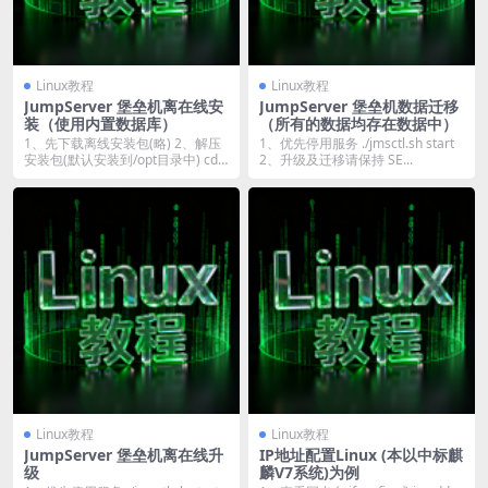
Linux教程
Linux教程
JumpServer 堡垒机离在线安
JumpServer 堡垒机数据迁移
装（使用内置数据库）
（所有的数据均存在数据中）
1、先下载离线安装包(略) 2、解压
1、优先停用服务 ./jmsctl.sh start
安装包(默认安装到/opt目录中) cd
2、升级及迁移请保持 SE...
/...
Linux教程
Linux教程
JumpServer 堡垒机离在线升
IP地址配置Linux (本以中标麒
级
麟V7系统)为例