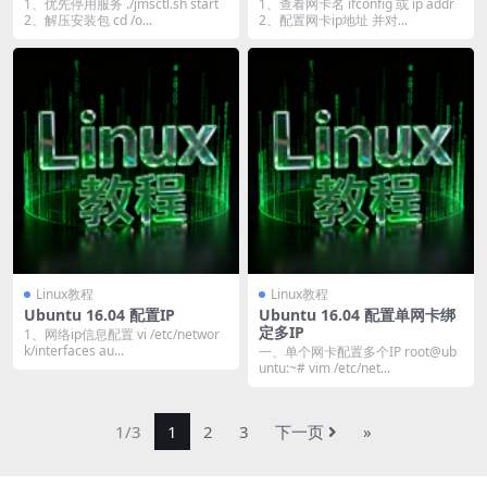
1、优先停用服务 ./jmsctl.sh start
1、查看网卡名 ifconfig 或 ip addr
2、解压安装包 cd /o...
2、配置网卡ip地址 并对...
Linux教程
Linux教程
Ubuntu 16.04 配置IP
Ubuntu 16.04 配置单网卡绑
定多IP
1、网络ip信息配置 vi /etc/networ
k/interfaces au...
一、单个网卡配置多个IP root@ub
untu:~# vim /etc/net...
1/3
1
2
3
下一页
»