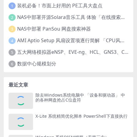
装机必备！市面上好用的 PE工具大盘点
1
NAS中部署开源Solara音乐工具 体验「在线搜索播放、自带歌词解析、多码率下载、纯净听歌」
2
NAS中部署 PanSou 网盘搜索神器
3
AMI Aptio Setup 风扇设置项逐行简解 「CPU风扇、SYS风扇设置项实用简解」
4
五大网络模拟器eNSP、EVE-ng、HCL、GNS3、Cisco Packet Tracer
5
数据中心规模划分
6
最近文章
除去Windows系统电脑中 「设备和驱动器」 中
的各种网盘抢占C位盘符
X-Lite 系统精简优化脚本 PowerShell下直接执行