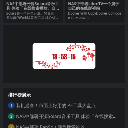
NAS中部署开源Solara音乐工
NAS中部署LibreTV一个属于
具 体验「在线搜索播放、自带
自己的在线影视站
歌词解析、多码率下载、纯净
Solara是一个完全开源、轻量化、
Docker 安装 CopyDocker Compos
听歌」
多功能的Web版音乐工具 核心优
e services: l...
点： 极致轻...
:
:
19
58
16
排行榜展示
装机必备！市面上好用的 PE工具大盘点
1
NAS中部署开源Solara音乐工具 体验「在线搜索播放、自带歌词解析、多码率下载、纯净听歌」
2
NAS中部署 PanSou 网盘搜索神器
3