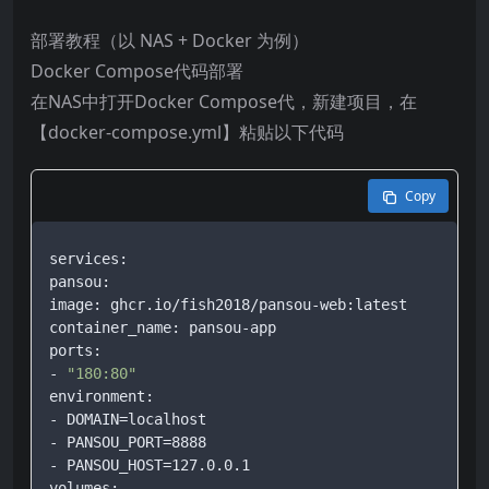
部署教程（以 NAS + Docker 为例）
Docker Compose代码部署
在NAS中打开Docker Compose代，新建项目，在
【docker-compose.yml】粘贴以下代码
Copy
services:

pansou:

image: ghcr.io/fish2018/pansou-web:latest

container_name: pansou-app

ports:

- 
"180:80"
environment:

- DOMAIN=localhost

- PANSOU_PORT=8888

- PANSOU_HOST=127.0.0.1

volumes:
