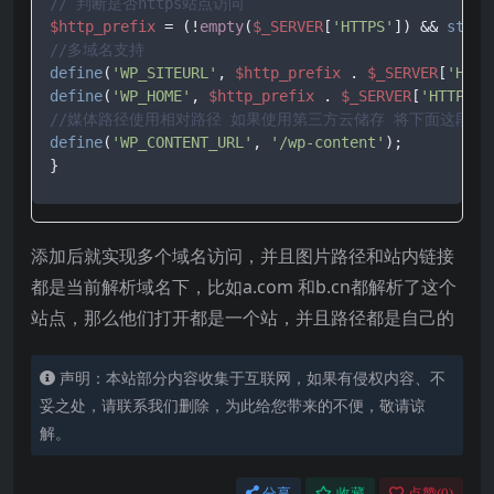
// 判断是否https站点访问
$http_prefix
 = (!
empty
(
$_SERVER
[
'HTTPS'
]) && 
strto
//多域名支持
define
(
'WP_SITEURL'
, 
$http_prefix
 . 
$_SERVER
[
'HTTP
define
(
'WP_HOME'
, 
$http_prefix
 . 
$_SERVER
[
'HTTP_HO
//媒体路径使用相对路径 如果使用第三方云储存 将下面这段附
define
(
'WP_CONTENT_URL'
, 
'/wp-content'
);

}
添加后就实现多个域名访问，并且图片路径和站内链接
都是当前解析域名下，比如a.com 和b.cn都解析了这个
站点，那么他们打开都是一个站，并且路径都是自己的
声明：本站部分内容收集于互联网，如果有侵权内容、不
妥之处，请联系我们删除，为此给您带来的不便，敬请谅
解。
分享
收藏
点赞(
0
)