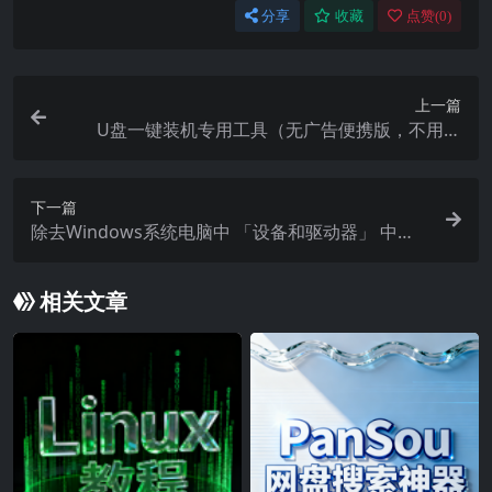
分享
收藏
点赞(
0
)
上一篇
U盘一键装机专用工具（无广告便携版，不用安
装）PE工具
下一篇
除去Windows系统电脑中 「设备和驱动器」 中的
各种网盘抢占C位盘符
相关文章