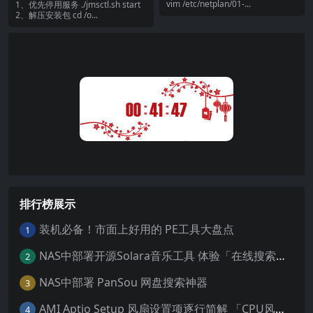
vim /etc/netplan/01-...
1、优先停用服务 ./jmsctl.sh start
2、解压安装包 cd /o...
:
:
00
41
47
排行榜展示
装机必备！市面上好用的 PE工具大盘点
1
NAS中部署开源Solara音乐工具 体验「在线搜索播放、自带歌词解析、多码率下载、纯净听歌」
2
NAS中部署 PanSou 网盘搜索神器
3
AMI Aptio Setup 风扇设置项逐行简解 「CPU风扇、SYS风扇设置项实用简解」
4