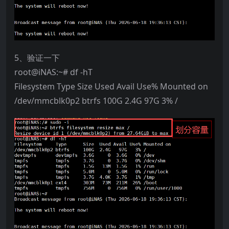
5、验证一下
root@iNAS:~# df -hT
Filesystem Type Size Used Avail Use% Mounted on
/dev/mmcblk0p2 btrfs 100G 2.4G 97G 3% /