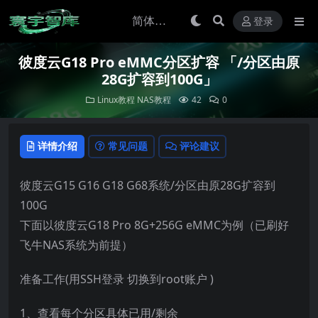
登录
彼度云G18 Pro eMMC分区扩容 「/分区由原
28G扩容到100G」
Linux教程
NAS教程
42
0
详情介绍
常见问题
评论建议
彼度云G15 G16 G18 G68系统/分区由原28G扩容到
100G
下面以彼度云G18 Pro 8G+256G eMMC为例（已刷好
飞牛NAS系统为前提）
准备工作(用SSH登录 切换到root账户 )
1、查看每个分区具体已用/剩余