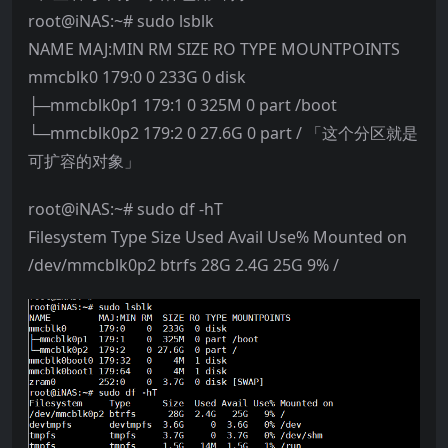
root@iNAS:~# sudo lsblk
NAME MAJ:MIN RM SIZE RO TYPE MOUNTPOINTS
mmcblk0 179:0 0 233G 0 disk
├─mmcblk0p1 179:1 0 325M 0 part /boot
└─mmcblk0p2 179:2 0 27.6G 0 part / 「这个分区就是
可扩容的对象」
root@iNAS:~# sudo df -hT
Filesystem Type Size Used Avail Use% Mounted on
/dev/mmcblk0p2 btrfs 28G 2.4G 25G 9% /