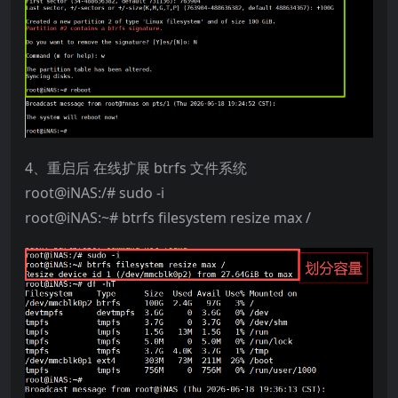
4、重启后 在线扩展 btrfs 文件系统
root@iNAS:/# sudo -i
root@iNAS:~# btrfs filesystem resize max /